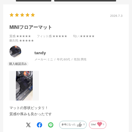
2026.7.3
MINIフロアーマット
質感
:★★★★★
フィット感
:★★★★★
匂い
:★★★★★
耐久性
:★★★★★
tandy
メーカー:
ミニ
年代:
60代
性別:
男性
マットの形状ピッタリ！
質感や厚みも良かったです
参考になった
0
Like!
0