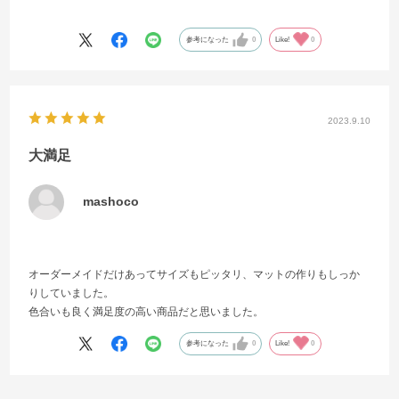
②商品の質感も良く汚れた靴で踏むのがもったいないぐらでいた。
③マット自体が軽いのに滑らない。
参考になった
0
Like!
0
④さらにタイミングよく２０％オフのキャンペーンだった。
2023.9.10
大満足
mashoco
オーダーメイドだけあってサイズもピッタリ、マットの作りもしっか
りしていました。
色合いも良く満足度の高い商品だと思いました。
参考になった
0
Like!
0