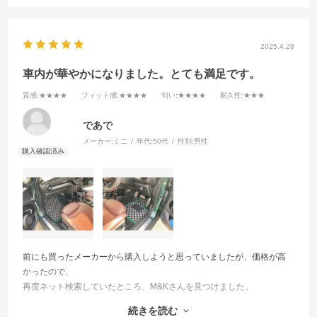
2025.4.28
車内が華やかになりました。とても満足です。
質感
:★★★★
フィット感
:★★★★
匂い
:★★★★
耐久性
:★★★
であで
メーカー:
ミニ
年代:
50代
性別:
男性
前にも買ったメーカーから購入しようと思っていましたが、価格が高
かったので、
再度ネット検索していたところ、M&Kさんを見つけました。
購入するに至ったポイントは
続きを読む
①好みの柄や縁取りがチョイスできるところがとても魅力的でした。