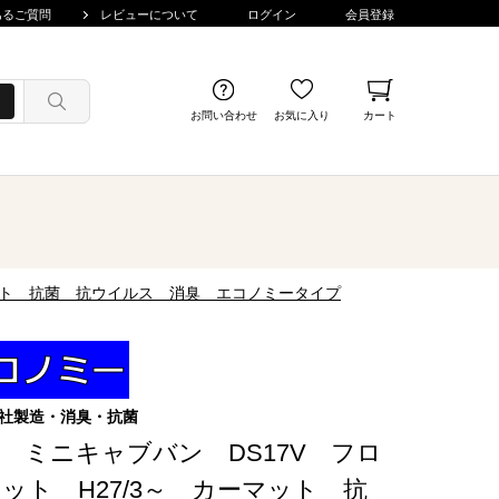
あるご質問
レビューについて
ログイン
会員登録
お問い合わせ
お気に入り
カート
マット 抗菌 抗ウイルス 消臭 エコノミータイプ
社製造・消臭・抗菌
 ミニキャブバン DS17V フロ
ット H27/3～ カーマット 抗