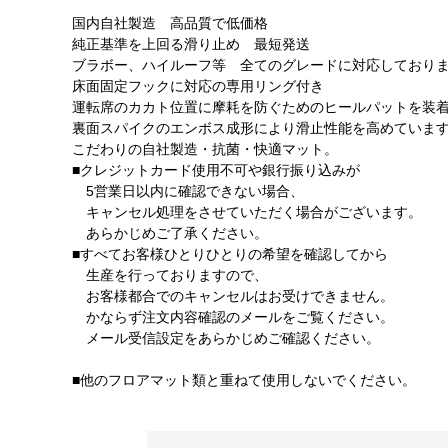
国内自社製造 高品質で低価格
純正基準を上回る滑り止め 最短発送
ブラボー、ハイルーフ等 全てのグレードに対応しており
床面固定フックに対応の専用リング付き
運転席のカカト位置に摩耗を防ぐためのヒールパットを装
裏面スパイクのエンボス成形により滑止性能を高めていま
こだわりの自社製造・抗菌・快適マット。
■クレジットカード使用不可や銀行振り込みが
5営業日以内に確認できない場合、
キャンセル処理をさせていただく場合がございます。
あらかじめご了承ください。
■すべてお客様ひとりひとりの希望を確認してから
生産を行っておりますので、
お客様都合でのキャンセルはお受けできません。
かならず注文内容確認のメールをご覧ください。
メール受信設定をあらかじめご確認ください。
■他のフロアマット類と重ねて使用しないでください。