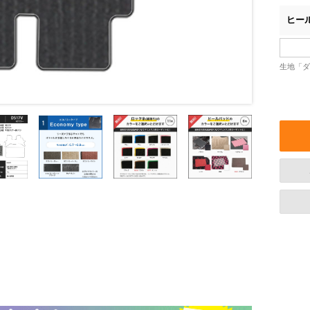
ヒー
生地「ダ