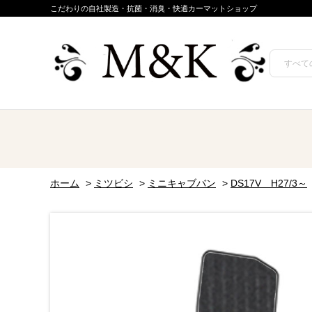
こだわりの自社製造・抗菌・消臭・快適カーマットショップ
ホーム
>
ミツビシ
>
ミニキャブバン
>
DS17V H27/3～