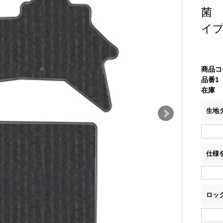
菌
イ
商品コ
品番1
在庫
生地
仕様
ロッ