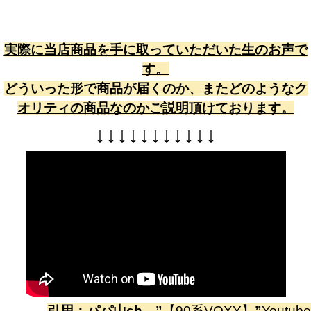
実際に当店商品を手に取っていただいた生のお声で
す。
どういった形で商品が届くのか、またどのようなク
オリティの商品なのかご説明頂けております。
↓
↓
↓
↓
↓
↓
↓
↓
↓
↓
↓
引用：
パパ山ch
”
【90系VOXY】
”
Youtube