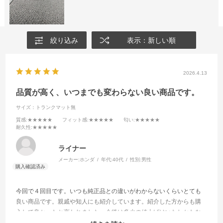
絞り込み
表示：新しい順
2026.4.13
品質が高く、いつまでも変わらない良い商品です。
サイズ：トランクマット無
質感
:★★★★★
フィット感
:★★★★★
匂い
:★★★★★
耐久性
:★★★★★
ライナー
メーカー:
ホンダ
年代:
40代
性別:
男性
今回で４回目です。いつも純正品との違いがわからないくらいとても
良い商品です。親戚や知人にも紹介しています。紹介した方からも購
入して良かったと言われました。今後は多少の値上げはいたしかたな
いと思いますが、品質は変えずに販売をしてください。車が変わるた