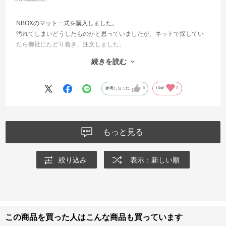
NBOXのマット一式を購入しました。
汚れてしまいどうしたものかと思っていましたが、ネットで探してい
たら御社にたどり着き、注文しました。
昨日荷物が届き早速セッティングしました。
続きを読む
サイズ感はぴったりで質感も思っていた通りでした。
大変満足しています。
ありがとうございました。
参考になった
0
Like!
0
もっと見る
絞り込み
表示：新しい順
この商品を買った人はこんな商品も買っています