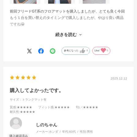
前回フリードGT系のフロアマットを購入しましたが、とても良く今回
もう１台を買い替えのタイミングで購入しましたが、やはり良い商品
ですね😀
フィット感もバッチリで純正より価格が安いのに純正よりいいんじゃ
続きを読む
ないかと思うくらい
また機会があれば是非購入したいと思います
参考になった
0
Like!
0
2025.12.12
購入してよかったです。
サイズ：トランクマット有
質感
:★★★★★
フィット感
:★★★★★
匂い
:★★★★★
耐久性
:★★★★★
しのちゃん
メーカー:
ホンダ
年代:
60代
性別:
男性