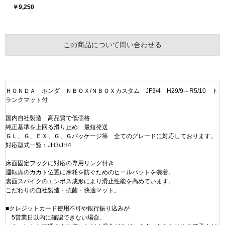
￥9,250
この商品について問い合わせる
ＨＯＮＤＡ ホンダ ＮＢＯＸ/ＮＢＯＸカスタム JF3/4 H29/9～R5/10 ト
ランクマット付
国内自社製造 高品質で低価格
純正基準を上回る滑り止め 最短発送
ＧＬ、Ｇ、ＥＸ、Ｇ、Ｇパッケージ等 全てのグレードに対応しております。
対応型式一覧：JH3/JH4
床面固定フックに対応の専用リング付き
運転席のカカト位置に摩耗を防ぐためのヒールパットを装着。
裏面スパイクのエンボス成形により滑止性能を高めています。
こだわりの自社製造・抗菌・快適マット。
■クレジットカード使用不可や銀行振り込みが
5営業日以内に確認できない場合、