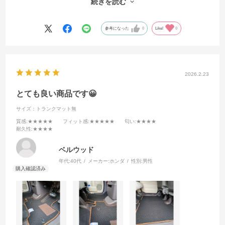
続きを読む
びにこれらかも購入をしていきます。
参考になった
0
Like!
0
2026.2.23
とても良い商品です😀
サイズ：トランクマット無
質感
:★★★★★
フィット感
:★★★★★
匂い
:★★★★
耐久性
:★★★★
ベルウッド
年代:
40代
メーカー:
ホンダ
性別:
男性