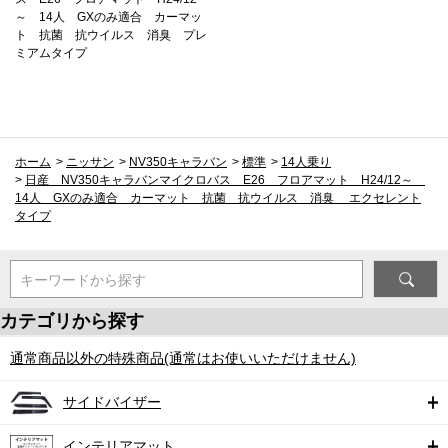
～ 14人 GXのみ適合 カーマッ
ト 抗菌 抗ウイルス 消臭 プレ
ミアムタイプ
ホーム
>
ニッサン
>
NV350キャラバン
>
標準
>
14人乗り
>
日産 NV350キャラバンマイクロバス E26 フロアマット H24/12～
14人 GXのみ適合 カーマット 抗菌 抗ウイルス 消臭 エクセレント
タイプ
キーワードから探す
カテゴリから探す
通常商品以外の特殊商品(通常はお使いいただけません)
サイドバイザー
インテリアマット