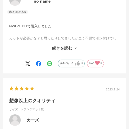
no name
NWGN JH1で購入しました
カットが必要かな？と思ったりしてましたが全く不要でポン付けでし
た。
続きを読む
色も綺麗で純正にない足置き場まであったのも好印象です。
仕上がりにも不満はなく発送も早かったので次の車でも注文しようと
参考になった
0
Like!
0
思いました。
2023.7.24
想像以上のクオリティ
サイズ：トランクマット無
カーズ