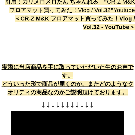
引用：
カリメロメロたん ちゃんねる
”
CR-Z M&K
フロアマット買ってみた！Vlog / Vol.32
”
Youtube
＜
CR-Z M&K フロアマット買ってみた！Vlog /
Vol.32 - YouTube
＞
実際に当店商品を手に取っていただいた生のお声で
す。
どういった形で商品が届くのか、またどのようなク
オリティの商品なのかご説明頂けております。
↓
↓
↓
↓
↓
↓
↓
↓
↓
↓
↓