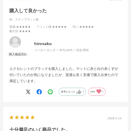
購入して良かった
色：ステップマット無
質感
:★★★★★
フィット感
:★★★★★
匂い
:★★★★★
耐久性
:★★★★
hirosaku
メーカー:
ホンダ
年代:
40代
性別:
男性
エクセレントのブラックを購入しました。マットに赤と白の糸くずが
付いていたのが気になりましたが、質感も良く安価で購入出来たので
満足しています。
参考になった
0
Like!
0
2026.2.14
十分満足のいく商品でした。