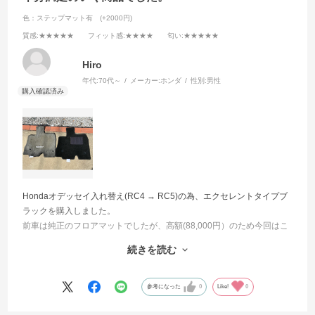
色：ステップマット有 (+2000円)
質感
:★★★★★
フィット感
:★★★★
匂い
:★★★★★
Hiro
年代:
70代～
メーカー:
ホンダ
性別:
男性
Hondaオデッセイ入れ替え(RC4 → RC5)の為、エクセレントタイプブ
ラックを購入しました。
前車は純正のフロアマットでしたが、高額(88,000円）のため今回はこ
ちらを選択。
続きを読む
高級感もあり大正解でした。
純正と比較するとオデッセイのLogoはありません。毛足は若干短く感
じますが、敷いてしまえば違和感は全くありません。
参考になった
0
Like!
0
14枚あると取り付け置に悩みますが、ホームページの画像と見比べな
がら取り付けすれば悩まなくて済みます。差額でドラレコ、ETC2を付