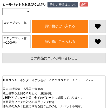
ヒールパットをお選びください
詳しい画像はこちら
ステップマット無
買い物かごへ入れる
ステップマット有
買い物かごへ入れる
(+2000円)
この商品について問い合わせる
ＨＯＮＤＡ ホンダ オデッセイ ＯＤＹＳＳＥＹ ＲＣ5 R5/12～
国内自社製造 高品質で低価格
純正基準を上回る滑り止め 最短発送
e:HEVアブソルート等 全てのグレードに対応しております。
床面固定フックに対応の専用リング付き
運転席のカカト位置に摩耗を防ぐためのヒールパットを装着。