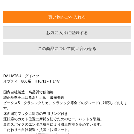
お気に入りに登録する
この商品について問い合わせる
DAIHATSU ダイハツ
オプティ 800系 H10/11～H14/7
国内自社製造 高品質で低価格
純正基準を上回る滑り止め 最短発送
ビークスS、クラシックリカ、クラシック等全てのグレードに対応しておりま
す。
床面固定フックに対応の専用リング付き
運転席のカカト位置に摩耗を防ぐためのヒールパットを装着。
裏面スパイクのエンボス成形により滑止性能を高めています。
こだわりの自社製造・抗菌・快適マット。