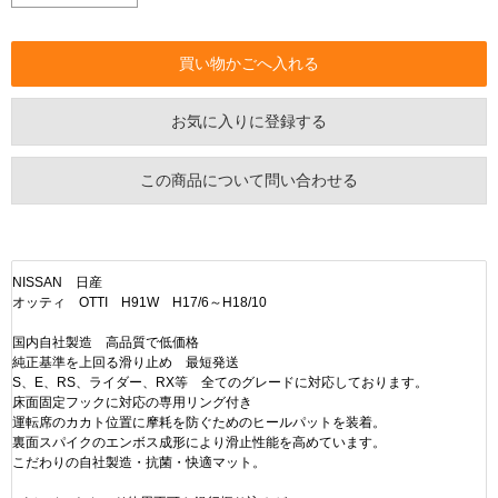
お気に入りに登録する
この商品について問い合わせる
NISSAN 日産
オッティ OTTI H91W H17/6～H18/10
国内自社製造 高品質で低価格
純正基準を上回る滑り止め 最短発送
S、E、RS、ライダー、RX等 全てのグレードに対応しております。
床面固定フックに対応の専用リング付き
運転席のカカト位置に摩耗を防ぐためのヒールパットを装着。
裏面スパイクのエンボス成形により滑止性能を高めています。
こだわりの自社製造・抗菌・快適マット。