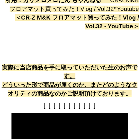
引用：
カリメロメロたん ちゃんねる
”
CR-Z M&K
フロアマット買ってみた！Vlog / Vol.32
”
Youtube
＜
CR-Z M&K フロアマット買ってみた！Vlog /
Vol.32 - YouTube
＞
実際に当店商品を手に取っていただいた生のお声で
す。
どういった形で商品が届くのか、またどのようなク
オリティの商品なのかご説明頂けております。
↓
↓
↓
↓
↓
↓
↓
↓
↓
↓
↓