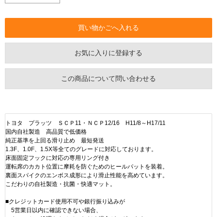
お気に入りに登録する
この商品について問い合わせる
トヨタ プラッツ ＳＣＰ11・ＮＣＰ12/16 H11/8～H17/11
国内自社製造 高品質で低価格
純正基準を上回る滑り止め 最短発送
1.3F、1.0F、1.5X等全てのグレードに対応しております。
床面固定フックに対応の専用リング付き
運転席のカカト位置に摩耗を防ぐためのヒールパットを装着。
裏面スパイクのエンボス成形により滑止性能を高めています。
こだわりの自社製造・抗菌・快適マット。
■クレジットカード使用不可や銀行振り込みが
5営業日以内に確認できない場合、