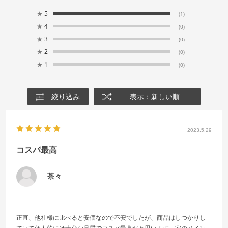
★
5
(1)
★
4
(0)
★
3
(0)
★
2
(0)
★
1
(0)
絞り込み
表示：新しい順
2023.5.29
コスパ最高
茶々
正直、他社様に比べると安価なので不安でしたが、商品はしつかりし