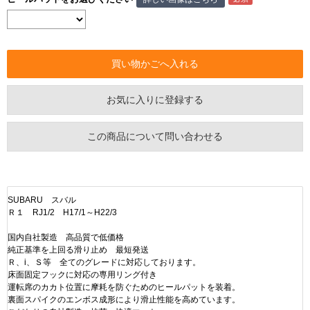
お気に入りに登録する
この商品について問い合わせる
SUBARU スバル
Ｒ１ RJ1/2 H17/1～H22/3
国内自社製造 高品質で低価格
純正基準を上回る滑り止め 最短発送
Ｒ、i、Ｓ等 全てのグレードに対応しております。
床面固定フックに対応の専用リング付き
運転席のカカト位置に摩耗を防ぐためのヒールパットを装着。
裏面スパイクのエンボス成形により滑止性能を高めています。