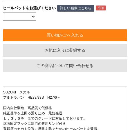
ヒールパットをお選びください
詳しい画像はこちら
お気に入りに登録する
この商品について問い合わせる
SUZUKI スズキ
アルトラパン HE33/93S H27/6～
国内自社製造 高品質で低価格
純正基準を上回る滑り止め 最短発送
Ｌ，Ｇ，Ｓ等 全てのグレードに対応しております。
床面固定フックに対応の専用リング付き
運転席のカカト位置に摩耗を防ぐためのヒールパットを装着。