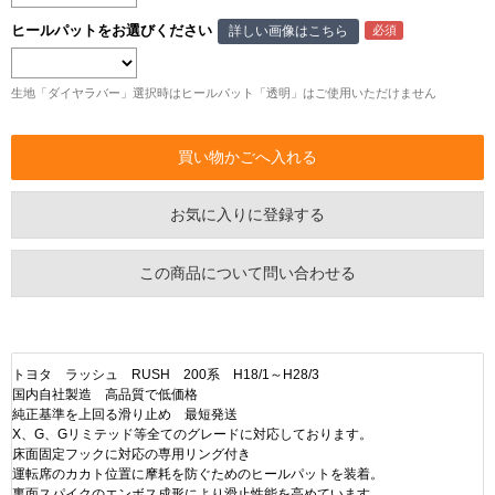
ヒールパットをお選びください
詳しい画像はこちら
生地「ダイヤラバー」選択時はヒールパット「透明」はご使用いただけません
お気に入りに登録する
この商品について問い合わせる
トヨタ ラッシュ RUSH 200系 H18/1～H28/3
国内自社製造 高品質で低価格
純正基準を上回る滑り止め 最短発送
X、G、Gリミテッド等全てのグレードに対応しております。
床面固定フックに対応の専用リング付き
運転席のカカト位置に摩耗を防ぐためのヒールパットを装着。
裏面スパイクのエンボス成形により滑止性能を高めています。