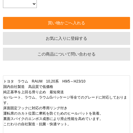
お気に入りに登録する
この商品について問い合わせる
トヨタ ラウム RAUM 10,20系 H9/5～H23/10
国内自社製造 高品質で低価格
純正基準を上回る滑り止め 最短発送
セパレート、ラウム、ラウムGパッケージ等全てのグレードに対応しておりま
す。
床面固定フックに対応の専用リング付き
運転席のカカト位置に摩耗を防ぐためのヒールパットを装着。
裏面スパイクのエンボス成形により滑止性能を高めています。
こだわりの自社製造・抗菌・快適マット。