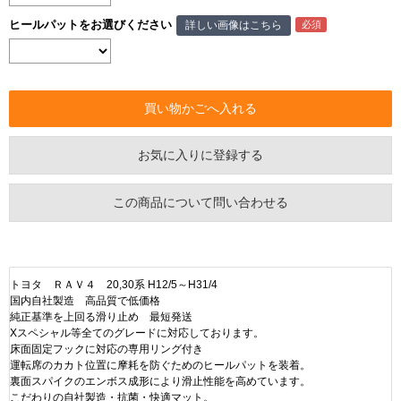
ヒールパットをお選びください
詳しい画像はこちら
お気に入りに登録する
この商品について問い合わせる
トヨタ ＲＡＶ４ 20,30系 H12/5～H31/4
国内自社製造 高品質で低価格
純正基準を上回る滑り止め 最短発送
Xスペシャル等全てのグレードに対応しております。
床面固定フックに対応の専用リング付き
運転席のカカト位置に摩耗を防ぐためのヒールパットを装着。
裏面スパイクのエンボス成形により滑止性能を高めています。
こだわりの自社製造・抗菌・快適マット。