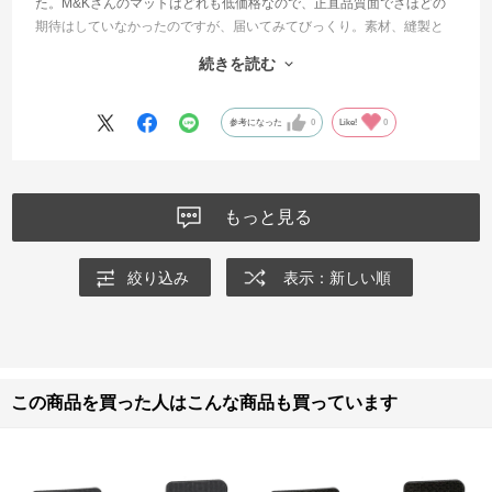
た。M&Kさんのマットはどれも低価格なので、正直品質面でさほどの
期待はしていなかったのですが、届いてみてびっくり。素材、縫製と
もにしっかりしていますし、フィッティングも上々で、車がシャキッ
続きを読む
としました。発送の素早さも含めて、非常に満足しています。別の車
のマットの購入も検討し始めました。
参考になった
0
Like!
0
もっと見る
絞り込み
表示：新しい順
この商品を買った人はこんな商品も買っています