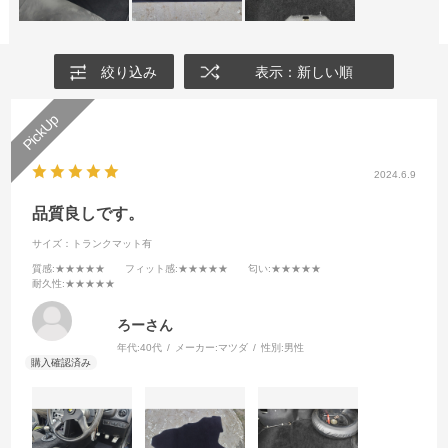
絞り込み
表示：新しい順
2024.6.9
品質良しです。
サイズ：トランクマット有
質感
:★★★★★
フィット感
:★★★★★
匂い
:★★★★★
耐久性
:★★★★★
ろーさん
年代:
40代
メーカー:
マツダ
性別:
男性