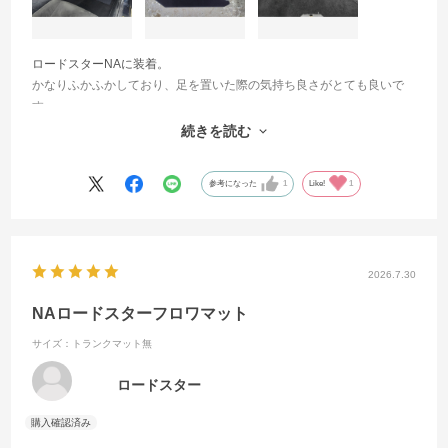
ロードスターNAに装着。
かなりふかふかしており、足を置いた際の気持ち良さがとても良いで
す。
今回、トランクマットも頼みましたが、こちらもしっかりしたつくり
続きを読む
にて、トランクを開けた際の雰囲気がよくなりました。
参考になった
1
Like!
1
2026.7.30
NAロードスターフロワマット
サイズ：トランクマット無
ロードスター