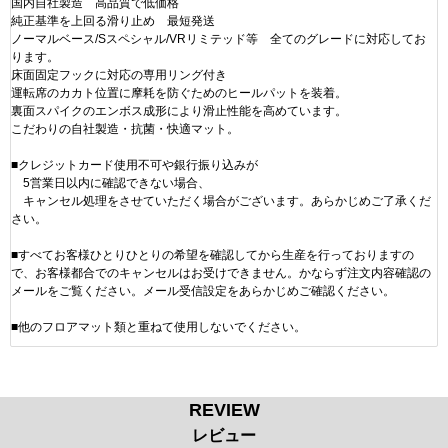
国内自社製造 高品質で低価格
純正基準を上回る滑り止め 最短発送
ノーマルベース/Sスペシャル/VRリミテッド等 全てのグレードに対応してお
ります。
床面固定フックに対応の専用リング付き
運転席のカカト位置に摩耗を防ぐためのヒールパットを装着。
裏面スパイクのエンボス成形により滑止性能を高めています。
こだわりの自社製造・抗菌・快適マット。
■クレジットカード使用不可や銀行振り込みが
5営業日以内に確認できない場合、
キャンセル処理をさせていただく場合がございます。あらかじめご了承くだ
さい。
■すべてお客様ひとりひとりの希望を確認してから生産を行っておりますの
で、お客様都合でのキャンセルはお受けできません。かならず注文内容確認の
メールをご覧ください。メール受信設定をあらかじめご確認ください。
■他のフロアマット類と重ねて使用しないでください。
REVIEW
レビュー