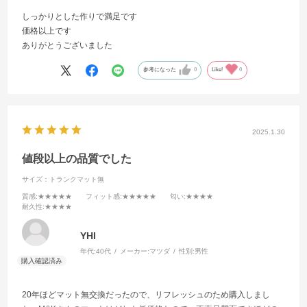
しっかりとした作りで満足です
価格以上です
ありがとうございました
参考になった
0
Like!
0
2025.1.30
値段以上の品質でした
サイズ：トランクマット無
質感
:★★★★★
フィット感
:★★★★★
匂い
:★★★★
耐久性
:★★★★
YHI
年代:
40代
メーカー:
マツダ
性別:
男性
20年ほどマット無交換だったので、リフレッシュのため購入しまし