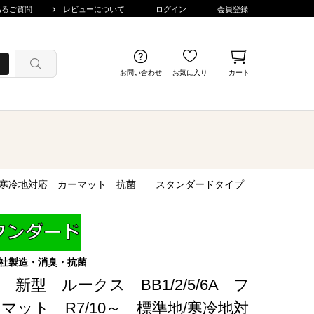
あるご質問
レビューについて
ログイン
会員登録
お問い合わせ
お気に入り
カート
標準地/寒冷地対応 カーマット 抗菌 スタンダードタイプ
社製造・消臭・抗菌
 新型 ルークス BB1/2/5/6A フ
マット R7/10～ 標準地/寒冷地対