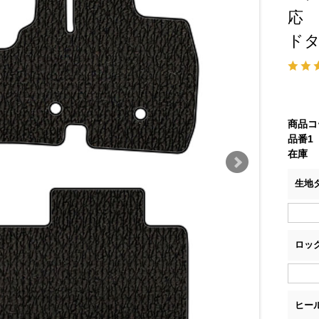
応
ド
商品コ
品番1
在庫
生地
ロッ
ヒー