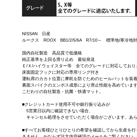
NISSAN 日産
ルークス ROOX BB1/2/5/6A R7/10～ 標準地/寒冷地
国内自社製造 高品質で低価格
純正基準を上回る滑り止め 最短発送
Ｅ/Ｘ/ハイウェイスター等 全てのグレードに対応しており
床面固定フックに対応の専用リング付き
運転席のカカト位置に摩耗を防ぐためのヒールパットを装
裏面スパイクのエンボス成形により滑止性能を高めていま
こだわりの自社製造・抗菌・快適マット。
■クレジットカード使用不可や銀行振り込みが
5営業日以内に確認できない場合、
キャンセル処理をさせていただく場合がございます。あら
■すべてお客様ひとりひとりの希望を確認してから生産を行
きません。かならず注文内容確認のメールをご覧ください