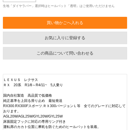
生地「ダイヤラバー」選択時はヒールパット「透明」はご使用いただけません
お気に入りに登録する
この商品について問い合わせる
ＬＥＸＵＳ レクサス
ＲＸ 20系 R1/8～R4/11~ 5人乗り
国内自社製造 高品質で低価格
純正基準を上回る滑り止め 最短発送
RX300.RX300Fスポーツ.ＲＸ300バージョンＬ等 全てのグレードに対応して
おります。
AGL20W/AGL25W/GYL20W/GYL25W
床面固定フックに対応の専用リング付き
運転席のカカト位置に摩耗を防ぐためのヒールパットを装着。