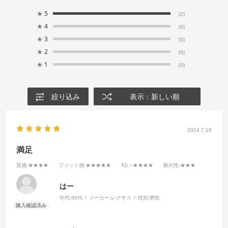
★
5
(2)
★
4
(0)
★
3
(0)
★
2
(0)
★
1
(0)
絞り込み
表示：新しい順
2024.7.18
満足
質感
:★★★★
フィット感
:★★★★★
匂い
:★★★★
耐久性
:★★★
はー
年代:
60代
メーカー:
レクサス
性別:
男性