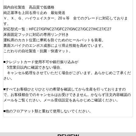
国内自社製造 高品質で低価格
純正基準を上回る滑り止め 最短発送
Ｖ、Ｘ、Ｇ、ハイウェイスター、20ｓ等 全てのグレードに対応しておりま
す。
対応型式一覧：HFC27/GFNC27/GFC27/GNC27/GC27/HC27/C27
床面固定フックに対応の専用リング付き
運転席のカカト位置に摩耗を防ぐためのヒールパットを装着。
裏面スパイクのエンボス成形により滑止性能を高めています。
こだわりの自社製造・抗菌・快適マット。
■クレジットカード使用不可や銀行振り込みが
5営業日以内に確認できない場合、
キャンセル処理をさせていただく場合がございます。あらかじめご了承くだ
さい。
■すべてお客様ひとりひとりの希望を確認してから生産を行っておりますの
で、お客様都合でのキャンセルはお受けできません。かならず注文内容確認の
メールをご覧ください。メール受信設定をあらかじめご確認ください。
■他のフロアマット類と重ねて使用しないでください。