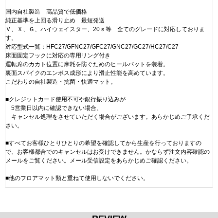
国内自社製造 高品質で低価格
純正基準を上回る滑り止め 最短発送
Ｖ、Ｘ、Ｇ、ハイウェイスター、20ｓ等 全てのグレードに対応しておりま
す。
対応型式一覧：HFC27/GFNC27/GFC27/GNC27/GC27/HC27/C27
床面固定フックに対応の専用リング付き
運転席のカカト位置に摩耗を防ぐためのヒールパットを装着。
裏面スパイクのエンボス成形により滑止性能を高めています。
こだわりの自社製造・抗菌・快適マット。
■クレジットカード使用不可や銀行振り込みが
5営業日以内に確認できない場合、
キャンセル処理をさせていただく場合がございます。あらかじめご了承くだ
さい。
■すべてお客様ひとりひとりの希望を確認してから生産を行っておりますの
で、お客様都合でのキャンセルはお受けできません。かならず注文内容確認の
メールをご覧ください。メール受信設定をあらかじめご確認ください。
■他のフロアマット類と重ねて使用しないでください。