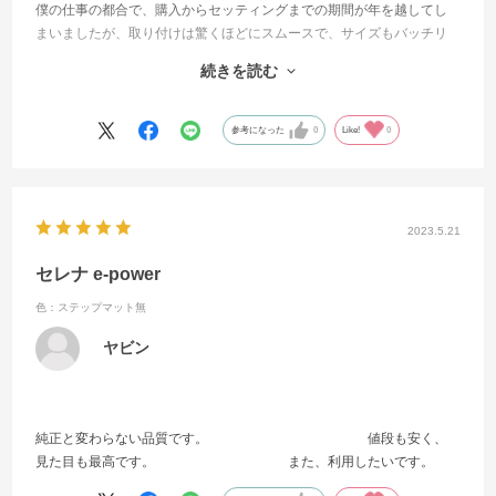
僕の仕事の都合で、購入からセッティングまでの期間が年を越してし
まいましたが、取り付けは驚くほどにスムースで、サイズもバッチリ
でした
続きを読む
ステップマットのデザイン指定にも快く対応して頂き、とても気持ち
の良い買い物でした
今度、友人にも勧めたいと思います
参考になった
0
Like!
0
2023.5.21
セレナ e-power
色：ステップマット無
ヤビン
純正と変わらない品質です。 値段も安く、
見た目も最高です。 また、利用したいです。