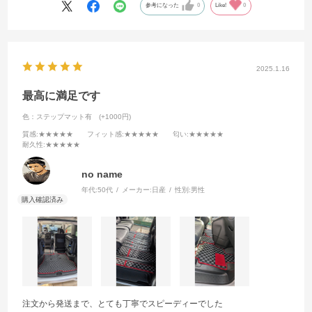
参考になった
0
Like!
0
2025.1.16
最高に満足です
色：ステップマット有 (+1000円)
質感
:★★★★★
フィット感
:★★★★★
匂い
:★★★★★
耐久性
:★★★★★
no name
年代:
50代
メーカー:
日産
性別:
男性
注文から発送まで、とても丁寧でスピーディーでした