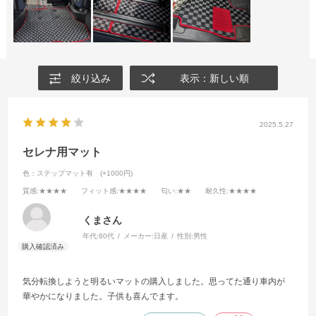
絞り込み
表示：新しい順
2025.5.27
セレナ用マット
色：ステップマット有 (+1000円)
質感
:★★★★
フィット感
:★★★★
匂い
:★★
耐久性
:★★★★
くまさん
年代:
60代
メーカー:
日産
性別:
男性
気分転換しようと明るいマットの購入しました。思ってた通り車内が
華やかになりました。子供も喜んでます。