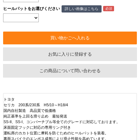
ヒールパットをお選びください
詳しい画像はこちら
お気に入りに登録する
この商品について問い合わせる
トヨタ
セリカ 200系/230系 H5/10～H18/4
国内自社製造 高品質で低価格
純正基準を上回る滑り止め 最短発送
SS-II、SS-I、コンバーチブル等全てのグレードに対応しております。
床面固定フックに対応の専用リング付き
運転席のカカト位置に摩耗を防ぐためのヒールパットを装着。
裏面スパイクのエンボス成形により滑止性能を高めています。