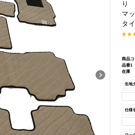
り 
マ
タ
商品コ
品番1
在庫
生地
仕様
ロッ