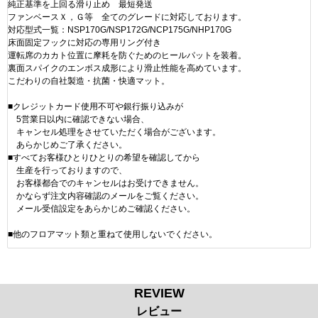
純正基準を上回る滑り止め 最短発送
ファンベースＸ，Ｇ等 全てのグレードに対応しております。
対応型式一覧：NSP170G/NSP172G/NCP175G/NHP170G
床面固定フックに対応の専用リング付き
運転席のカカト位置に摩耗を防ぐためのヒールパットを装着。
裏面スパイクのエンボス成形により滑止性能を高めています。
こだわりの自社製造・抗菌・快適マット。
■クレジットカード使用不可や銀行振り込みが
5営業日以内に確認できない場合、
キャンセル処理をさせていただく場合がございます。
あらかじめご了承ください。
■すべてお客様ひとりひとりの希望を確認してから
生産を行っておりますので、
お客様都合でのキャンセルはお受けできません。
かならず注文内容確認のメールをご覧ください。
メール受信設定をあらかじめご確認ください。
■他のフロアマット類と重ねて使用しないでください。
REVIEW
レビュー