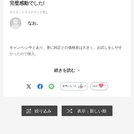
完璧感動でした!
サイズ：トランクマット無し
なお。
キャンペ-ン中とあり、更に純正との価格差は大きく、お試しをしやす
かったので購入。
お試しであったものの何とも素晴らしかったです。
続きを読む
ロックの位置も型もぴったりは、さることながら、生地や、厚さも滑
り止めのしっかりさも。
（結果、お試し感覚どころでなく、感動の定着）
参考になった
0
Like!
0
＊厚みは、ありながら裏面の柔らかさが丁度よく、しっかり車と馴染
みました。ズレの心配も全く無く、表面もヘタレない強さながらもフ
カフカで、耐久性もかなり安心できるおつくりと見受けられます。
絞り込み
表示：新しい順
何とも色やデザインが豊富とカスタマイズ出,2023-02-05 22:19:33"