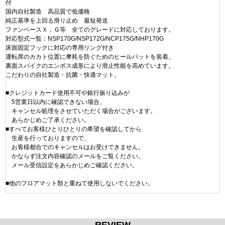
付
国内自社製造 高品質で低価格
純正基準を上回る滑り止め 最短発送
ファンベースＸ，Ｇ等 全てのグレードに対応しております。
対応型式一覧：NSP170G/NSP172G/NCP175G/NHP170G
床面固定フックに対応の専用リング付き
運転席のカカト位置に摩耗を防ぐためのヒールパットを装着。
裏面スパイクのエンボス成形により滑止性能を高めています。
こだわりの自社製造・抗菌・快適マット。
■クレジットカード使用不可や銀行振り込みが
5営業日以内に確認できない場合、
キャンセル処理をさせていただく場合がございます。
あらかじめご了承ください。
■すべてお客様ひとりひとりの希望を確認してから
生産を行っておりますので、
お客様都合でのキャンセルはお受けできません。
かならず注文内容確認のメールをご覧ください。
メール受信設定をあらかじめご確認ください。
■他のフロアマット類と重ねて使用しないでください。
REVIEW