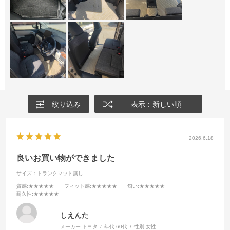
絞り込み
表示：新しい順
2026.6.18
良いお買い物ができました
サイズ：トランクマット無し
質感
:★★★★★
フィット感
:★★★★★
匂い
:★★★★★
耐久性
:★★★★★
しえんた
メーカー:
トヨタ
年代:
60代
性別:
女性