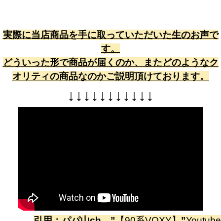
実際に当店商品を手に取っていただいた生のお声で
す。
どういった形で商品が届くのか、またどのようなク
オリティの商品なのかご説明頂けております。
↓
↓
↓
↓
↓
↓
↓
↓
↓
↓
↓
引用：
パパ山ch
”
【90系VOXY】
”
Youtube