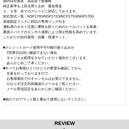
国内自社製造 高品質で低価格
純正基準を上回る滑り止め 最短発送
Ｘ、Ｇ等 全てのグレードに対応しております。
対応型式一覧：NSP170G/NSP172G/NCP175G/NHP170G
床面固定フックに対応の専用リング付き
運転席のカカト位置に摩耗を防ぐためのヒールパットを装着。
裏面スパイクのエンボス成形により滑止性能を高めています。
こだわりの自社製造・抗菌・快適マット。
■クレジットカード使用不可や銀行振り込みが
5営業日以内に確認できない場合、
キャンセル処理をさせていただく場合がございます。
あらかじめご了承ください。
■すべてお客様ひとりひとりの希望を確認してから
生産を行っておりますので、
お客様都合でのキャンセルはお受けできません。
かならず注文内容確認のメールをご覧ください。
メール受信設定をあらかじめご確認ください。
■他のフロアマット類と重ねて使用しないでください。
REVIEW