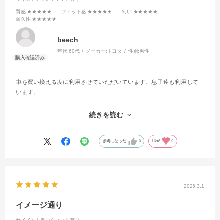
質感
:★★★★★
フィット感
:★★★★★
匂い
:★★★★★
耐久性
:★★★★★
beech
年代:
60代
メーカー:
トヨタ
性別:
男性
車を買い換える度に利用させていただいています、息子達も利用して
います。
コストパフォーマンスが最高‼️
続きを読む
参考になった
0
Like!
0
2026.3.1
イメージ通り
サイズ：トランクマット有り