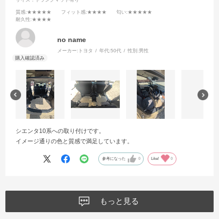
質感
:★★★★★
フィット感
:★★★★
匂い
:★★★★★
耐久性
:★★★★
no name
メーカー:
トヨタ
年代:
50代
性別:
男性
シエンタ10系への取り付けです。
イメージ通りの色と質感で満足しています。
参考になった
0
Like!
0
もっと見る