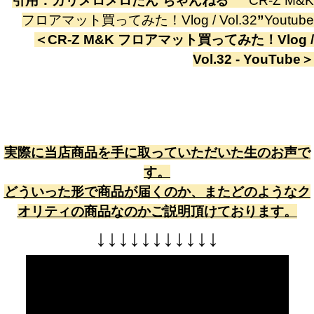
引用：
カリメロメロたん ちゃんねる
”
CR-Z M&K
フロアマット買ってみた！Vlog / Vol.32
”
Youtube
＜
CR-Z M&K フロアマット買ってみた！Vlog /
Vol.32 - YouTube
＞
実際に当店商品を手に取っていただいた生のお声で
す。
どういった形で商品が届くのか、またどのようなク
オリティの商品なのかご説明頂けております。
↓
↓
↓
↓
↓
↓
↓
↓
↓
↓
↓