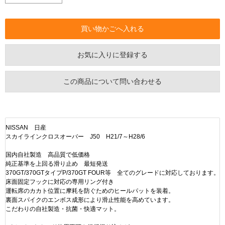
お気に入りに登録する
この商品について問い合わせる
NISSAN 日産
スカイラインクロスオーバー J50 H21/7～H28/6
国内自社製造 高品質で低価格
純正基準を上回る滑り止め 最短発送
370GT/370GTタイプP/370GT FOUR等 全てのグレードに対応しております。
床面固定フックに対応の専用リング付き
運転席のカカト位置に摩耗を防ぐためのヒールパットを装着。
裏面スパイクのエンボス成形により滑止性能を高めています。
こだわりの自社製造・抗菌・快適マット。