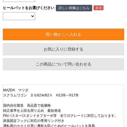
ヒールパットをお選びください
詳しい画像はこちら
お気に入りに登録する
この商品について問い合わせる
MAZDA マツダ
スクラムワゴン ＤＧ62Ｗ/62Ｖ H13/9～H17/9
国内自社製造 高品質で低価格
純正基準を上回る滑り止め 最短発送
PA/バスター/スタンドオフターボ等 全てのグレードに対応しております。
床面固定フックに対応の専用リング付き
運転席のカカト位置に摩耗を防ぐためのヒールパットを装着。