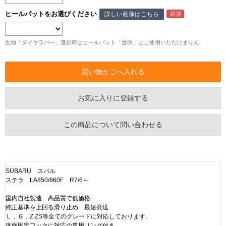
ヒールパットをお選びください
詳しい画像はこちら
生地「ダイヤラバー」選択時はヒールパット「透明」はご使用いただけません
お気に入りに登録する
この商品について問い合わせる
SUBARU スバル
ステラ LA850/860F R7/6～
国内自社製造 高品質で低価格
純正基準を上回る滑り止め 最短発送
Ｌ，Ｇ，Z,ZS等全てのグレードに対応しております。
床面固定フックに対応の専用リング付き