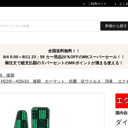
ご利用ガイド
よく
車種から探す
全国送料無料！！
8/4 0:00～8/11 23：59 カー用品20％OFFのMKスーパーセール！！
御注文で総支払額の５パーセントのMKポイントが溜まる使える！
/10 後期
ト H22/9～H25/10 後期 カーマット 抗菌 抗ウイルス 消臭 エ
国内自
ダ