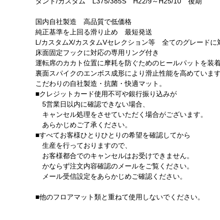
タント/カスタム L375/385S H22/9～H25/10 後期
国内自社製造 高品質で低価格
純正基準を上回る滑り止め 最短発送
L/カスタムX/カスタムVセレクション等 全てのグレード
床面固定フックに対応の専用リング付き
運転席のカカト位置に摩耗を防ぐためのヒールパットを装
裏面スパイクのエンボス成形により滑止性能を高めていま
こだわりの自社製造・抗菌・快適マット。
■クレジットカード使用不可や銀行振り込みが
5営業日以内に確認できない場合、
キャンセル処理をさせていただく場合がございます。
あらかじめご了承ください。
■すべてお客様ひとりひとりの希望を確認してから
生産を行っておりますので、
お客様都合でのキャンセルはお受けできません。
かならず注文内容確認のメールをご覧ください。
メール受信設定をあらかじめご確認ください。
■他のフロアマット類と重ねて使用しないでください。