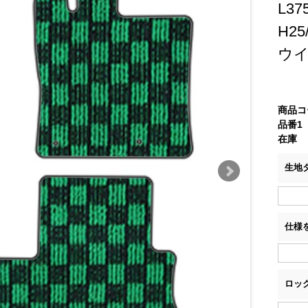
L3
H2
ウ
商品コ
品番1
在庫
生地
仕様
ロッ