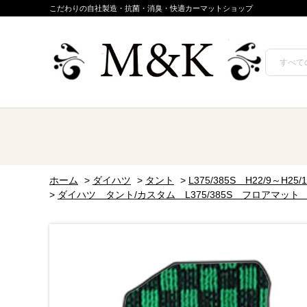
こだわりの自社製造・抗菌・消臭・快適カーマットショップ
ホーム
>
ダイハツ
>
タント
>
L375/385S H22/9～H25
>
ダイハツ タント/カスタム L375/385S フロアマッ