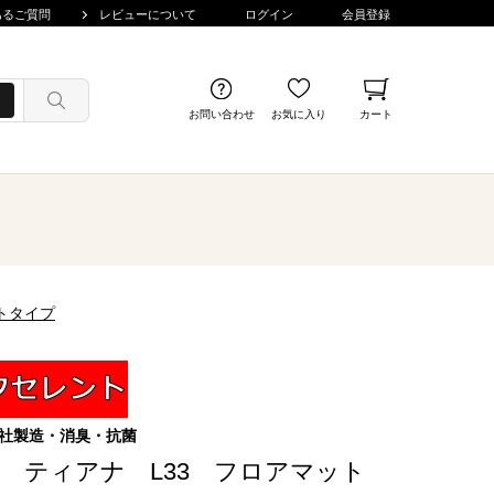
あるご質問
レビューについて
ログイン
会員登録
お問い合わせ
お気に入り
カート
トタイプ
社製造・消臭・抗菌
産 ティアナ L33 フロアマット