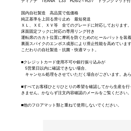
ティアナ TEANA L33 H26/2～R2/7 トランクマッ
国内自社製造 高品質で低価格
純正基準を上回る滑り止め 最短発送
ＸＬ、ＸＥ、ＸＶ等 全てのグレードに対応しております
床面固定フックに対応の専用リング付き
運転席のカカト位置に摩耗を防ぐためのヒールパットを装
裏面スパイクのエンボス成形により滑止性能を高めていま
こだわりの自社製造・抗菌・快適マット。
■クレジットカード使用不可や銀行振り込みが
5営業日以内に確認できない場合、
キャンセル処理をさせていただく場合がございます。あら
■すべてお客様ひとりひとりの希望を確認してから生産を行
きません。かならず注文内容確認のメールをご覧ください
■他のフロアマット類と重ねて使用しないでください。