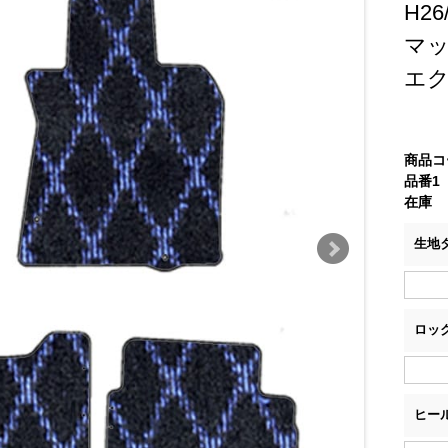
H2
マ
エ
商品コ
品番1
在庫
生地
ロッ
ヒー