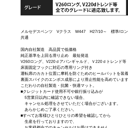
メルセデスベンツ Vクラス W447 H27/10～ 標準
共通
国内自社製造 高品質で低価格
純正基準を上回る滑り止め 最短発送
V260ロング、V220ｄアバンギャルド、Ｖ220ｄトレン
床面固定フックに対応の専用リング付き
運転席のカカト位置に摩耗を防ぐためのヒールパットを装
裏面スパイクのエンボス成形により滑止性能を高めていま
こだわりの自社製造・抗菌・快適マット。
■クレジットカード使用不可や銀行振り込みが
5営業日以内に確認できない場合、
キャンセル処理をさせていただく場合がございます。
あらかじめご了承ください。
■すべてお客様ひとりひとりの希望を確認してから
生産を行っておりますので、
お客様都合でのキャンセルはお受けできません。