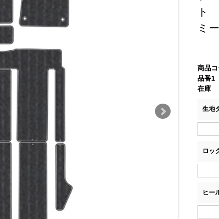
ト
ミ
商品コ
品番1
在庫
生地
ロッ
ヒー