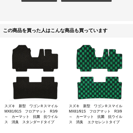
では、星一つ減らした理由ですが
・電話が繋がり難いです。昼時は避けるとか、メール送信での連絡に
するとかにした方が良さそうですね。
・色味が予想と異なる事があります。私はグレーを発注させていただ
いたのですが、想像以上にダークなグレーでした。
この商品を買った人はこんな商品も買っています
気になる方はサンプルの端切れを送ってもらうようにしましょう。
（厚さ=高級感 とお考えの方も同様に）
まあ、動画を見ても分かる様に、良く作られています。
これでいいんでは？
ハイ！ごもっともです
スズキ 新型 ワゴンＲスマイル
スズキ 新型 ワゴンＲスマイル
MX81/91S フロアマット R3/9
MX81/91S フロアマット R3/9
～ カーマット 抗菌 抗ウイル
～ カーマット 抗菌 抗ウイル
ス 消臭 スタンダードタイプ
ス 消臭 エクセレントタイプ