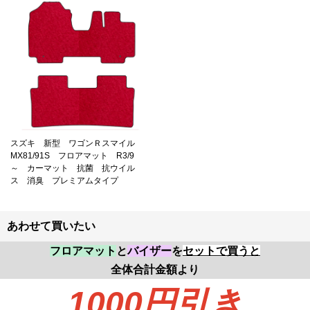
スズキ 新型 ワゴンＲスマイル
MX81/91S フロアマット R3/9
～ カーマット 抗菌 抗ウイル
ス 消臭 プレミアムタイプ
あわせて買いたい
フロアマット
と
バイザー
を
セットで買うと
全体合計金額より
1000円
引き