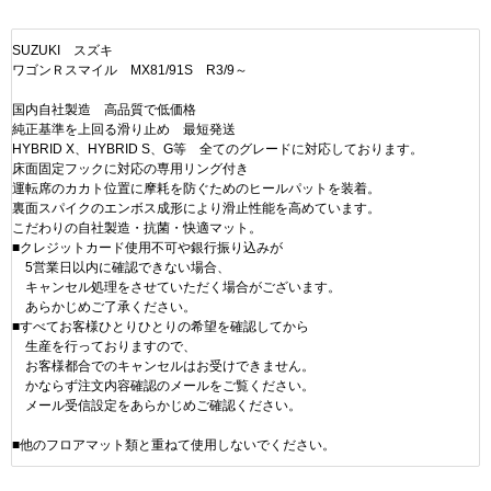
SUZUKI スズキ
ワゴンＲスマイル MX81/91S R3/9～
国内自社製造 高品質で低価格
純正基準を上回る滑り止め 最短発送
HYBRID X、HYBRID S、G等 全てのグレードに対応しております。
床面固定フックに対応の専用リング付き
運転席のカカト位置に摩耗を防ぐためのヒールパットを装着。
裏面スパイクのエンボス成形により滑止性能を高めています。
こだわりの自社製造・抗菌・快適マット。
■クレジットカード使用不可や銀行振り込みが
5営業日以内に確認できない場合、
キャンセル処理をさせていただく場合がございます。
あらかじめご了承ください。
■すべてお客様ひとりひとりの希望を確認してから
生産を行っておりますので、
お客様都合でのキャンセルはお受けできません。
かならず注文内容確認のメールをご覧ください。
メール受信設定をあらかじめご確認ください。
■他のフロアマット類と重ねて使用しないでください。