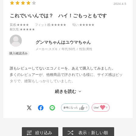
2024.4.5
これでいいんでは？ ハイ！ごもっともです
質感
:★★★★
フィット感
:★★★★★
匂い
:★★★★★
耐久性
:★★★★★
グンマちゃんはユウマちゃん
メーカー:
スズキ
年代:
50代
性別:
男性
誰もレビューしてないエコノミーを、あえて購入してみました。
多くのレビュアーが、他種商品で評されている様に、サイズ感はピッ
タリで、縫製もしっかりしていました。
留め具も同梱されており、コレもしっかりしていて、フィッティング
続きを読む
も問題ありませんでした。
荷姿はビニール袋二重です。必要最低限で、かえって好感がもてま
参考になった
0
Like!
0
す。
ご連絡は迅速でタイムリーなので、お取引に不安や心配はありません
でした。
絞り込み
表示：新しい順