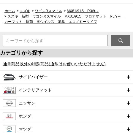
ホーム
>
スズキ
>
ワゴンRスマイル
>
MX81/91S R3/9～
>
スズキ 新型 ワゴンＲスマイル MX81/91S フロアマット R3/9～
カーマット 抗菌 抗ウイルス 消臭 エコノミータイプ
キーワードから探す
カテゴリから探す
通常商品以外の特殊商品(通常はお使いいただけません)
サイドバイザー
インテリアマット
ニッサン
ホンダ
マツダ