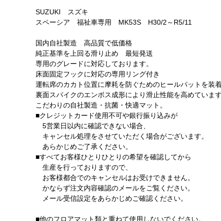
SUZUKI スズキ
スペーシア 福祉車専用 MK53S H30/2～R5/11
国内自社製造 高品質で低価格
純正基準を上回る滑り止め 最短発送
専用のグレードに対応しております。
床面固定フックに対応の専用リング付き
運転席のカカト位置に摩耗を防ぐためのヒールパットを装
裏面スパイクのエンボス成形により滑止性能を高めていま
こだわりの自社製造・抗菌・快適マット。
■クレジットカード使用不可や銀行振り込みが
5営業日以内に確認できない場合、
キャンセル処理をさせていただく場合がございます。
あらかじめご了承ください。
■すべてお客様ひとりひとりの希望を確認してから
生産を行っておりますので、
お客様都合でのキャンセルはお受けできません。
かならず注文内容確認のメールをご覧ください。
メール受信設定をあらかじめご確認ください。
■他のフロアマット類と重ねて使用しないでください。