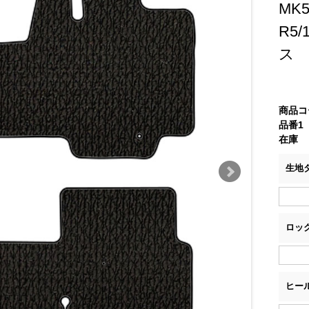
MK
R5
ス
商品コ
品番1
在庫
生地
ロッ
ヒー