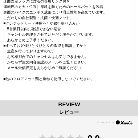
床面固定フックに対応の専用リング付き
運転席のカカト位置に摩耗を防ぐためのヒールパットを装着。
裏面スパイクのエンボス成形により滑止性能を高めています。
こだわりの自社製造・抗菌・快適マット。
■クレジットカード使用不可や銀行振り込みが
5営業日以内に確認できない場合、
キャンセル処理をさせていただく場合がございます。
あらかじめご了承ください。
■すべてお客様ひとりひとりの希望を確認してから
生産を行っておりますので、
お客様都合でのキャンセルはお受けできません。
かならず注文内容確認のメールをご覧ください。
メール受信設定をあらかじめご確認ください。
■他のフロアマット類と重ねて使用しないでください。
REVIEW
レビュー