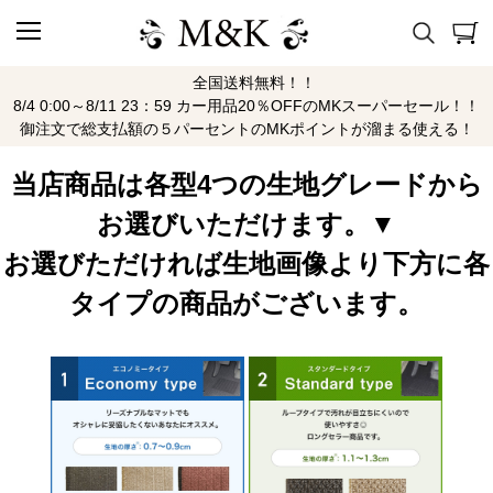
全国送料無料！！
KL系 R6/10～
8/4 0:00～8/11 23：59 カー用品20％OFFのMKスーパーセール！！
御注文で総支払額の５パーセントのMKポイントが溜まる使える！
当店商品は各型4つの生地グレードから
お選びいただけます。▼
お選びただければ生地画像より下方に各
タイプの商品がございます。