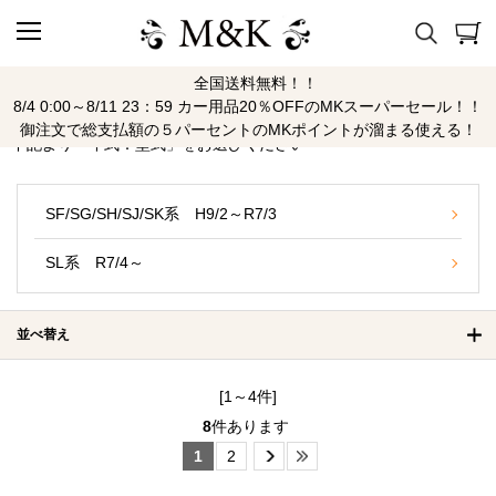
全国送料無料！！
フォレスター
8/4 0:00～8/11 23：59 カー用品20％OFFのMKスーパーセール！！
御注文で総支払額の５パーセントのMKポイントが溜まる使える！
下記より「年式：型式」をお選びください
SF/SG/SH/SJ/SK系 H9/2～R7/3
SL系 R7/4～
並べ替え
[1～4件]
8
件あります
1
2