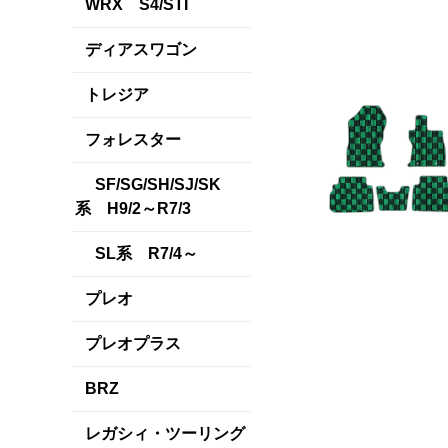
WRX S4/STI
ディアスワゴン
トレジア
フォレスター
SF/SG/SH/SJ/SK
系 H9/2～R7/3
SL系 R7/4～
プレオ
プレオプラス
BRZ
レガシィ・ツーリング