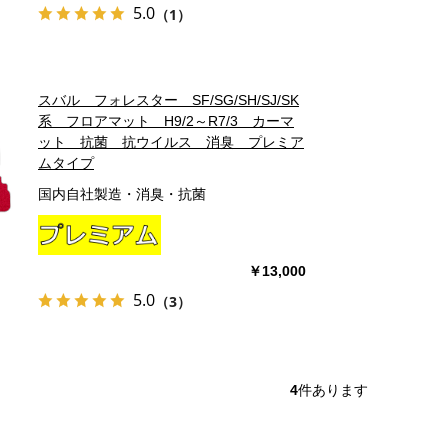
5.0
（1）
スバル フォレスター SF/SG/SH/SJ/SK
系 フロアマット H9/2～R7/3 カーマ
ット 抗菌 抗ウイルス 消臭 プレミア
ムタイプ
国内自社製造・消臭・抗菌
￥13,000
5.0
（3）
4
件あります