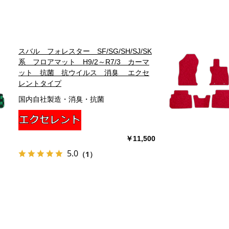
スバル フォレスター SF/SG/SH/SJ/SK
系 フロアマット H9/2～R7/3 カーマ
ット 抗菌 抗ウイルス 消臭 エクセ
レントタイプ
国内自社製造・消臭・抗菌
￥11,500
5.0
（1）