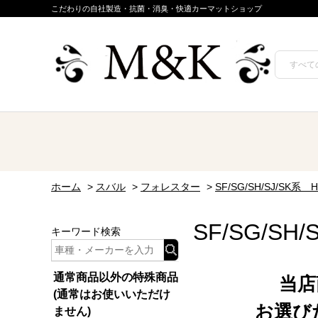
こだわりの自社製造・抗菌・消臭・快適カーマットショップ
ホーム
>
スバル
>
フォレスター
>
SF/SG/SH/SJ/SK系 H
SF/SG/SH/
キーワード検索
通常商品以外の特殊商品
当店
(通常はお使いいただけ
お選び
ません)