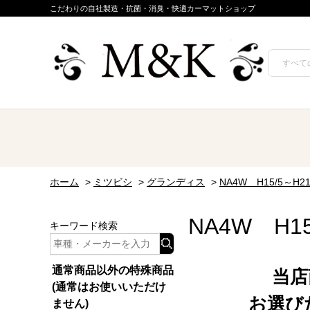
こだわりの自社製造・抗菌・消臭・快適カーマットショップ
ホーム
>
ミツビシ
>
グランディス
>
NA4W H15/5～H21
NA4W H15
キーワード検索
通常商品以外の特殊商品
当店
(通常はお使いいただけ
お選び
ません)