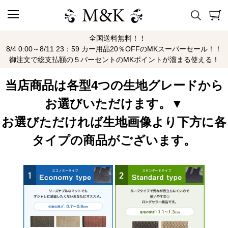
全国送料無料！！
ＭM32/42Ｓ H25/4～H29/12
8/4 0:00～8/11 23：59 カー用品20％OFFのMKスーパーセール！！
御注文で総支払額の５パーセントのMKポイントが溜まる使える！
当店商品は各型4つの生地グレードから
お選びいただけます。▼
お選びただければ生地画像より下方に各
タイプの商品がございます。