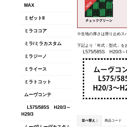
MAX
ミゼットII
ミラココア
※生地の厚さは滑り止めス
ミラ/ミラカスタム
下記より「年式：型式」を
L575/585S H20/3～
ミラジーノ
ミライース
ミラトコット
ムーヴコンテ
L575/585S H20/3～
H29/3
並べ替え：
商品コード
ムーヴ/ムーヴカスタム