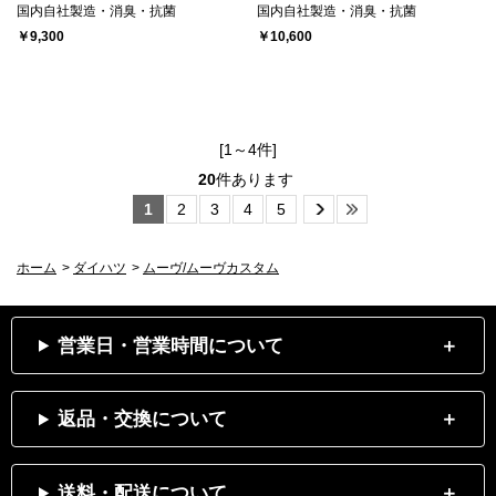
国内自社製造・消臭・抗菌
国内自社製造・消臭・抗菌
￥9,300
￥10,600
[1～4件]
20
件あります
1
2
3
4
5
ホーム
>
ダイハツ
>
ムーヴ/ムーヴカスタム
営業日・営業時間について
返品・交換について
送料・配送について