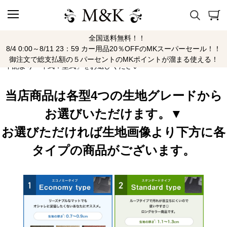
全国送料無料！！
モビリオ
8/4 0:00～8/11 23：59 カー用品20％OFFのMKスーパーセール！！
御注文で総支払額の５パーセントのMKポイントが溜まる使える！
下記より「年式：型式」をお選びください
当店商品は各型4つの生地グレードから
お選びいただけます。▼
お選びただければ生地画像より下方に各
タイプの商品がございます。