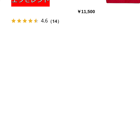
￥11,500
4.6
（14）