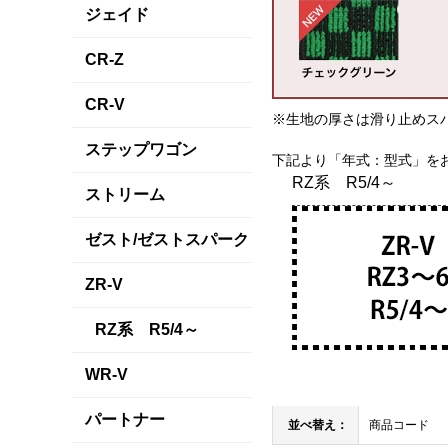
ジェイド
CR-Z
CR-V
※生地の厚さは滑り止めス
ステップワゴン
下記より「年式：型式」を
RZ系 R5/4～
ストリーム
ゼスト/ゼストスパーク
ZR-V
RZ系 R5/4～
WR-V
パートナー
並べ替え：
商品コード