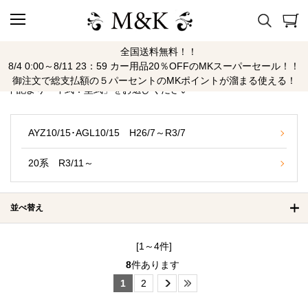
全国送料無料！！
NX
8/4 0:00～8/11 23：59 カー用品20％OFFのMKスーパーセール！！
御注文で総支払額の５パーセントのMKポイントが溜まる使える！
下記より「年式：型式」をお選びください
AYZ10/15･AGL10/15 H26/7～R3/7
20系 R3/11～
並べ替え
[1～4件]
8
件あります
1
2