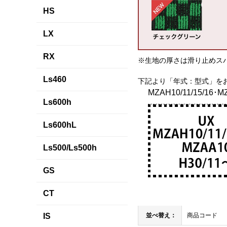
HS
LX
RX
※生地の厚さは滑り止めス
Ls460
下記より「年式：型式」を
MZAH10/11/15/16･
Ls600h
Ls600hL
Ls500/Ls500h
GS
CT
IS
並べ替え：
商品コード