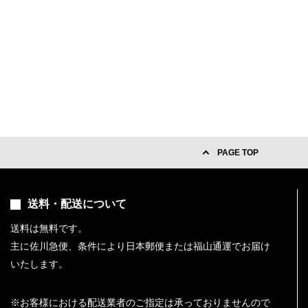
PAGE TOP
送料・配送について
送料は無料です。
主に佐川急便、条件により日本郵便または福山通運でお届け
10
いたします。
2026.11
月
※お客様における配送業者のご指定は承っておりませんので