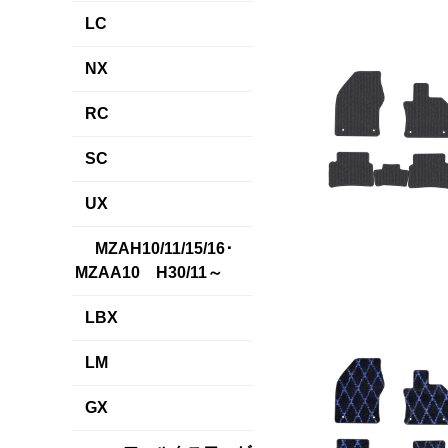
LC
NX
RC
SC
UX
MZAH10/11/15/16･
MZAA10 H30/11～
LBX
LM
GX