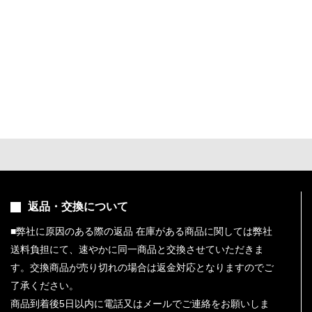
返品・交換について
■弊社に原因のある際の返品 在庫がある商品に関しては弊社
送料負担にて、速やかに同一商品と交換させていただきま
9
す。交換商品が売り切れの場合は返金対応となりますのでご
2026.10
月
了承ください。
商品到着後5日以内に電話又はメールでご連絡をお願いしま