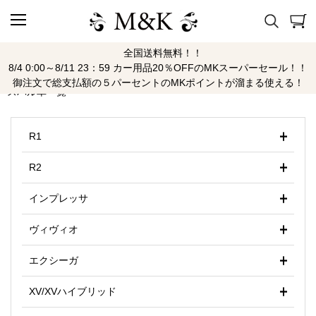
全国送料無料！！
スバル
8/4 0:00～8/11 23：59 カー用品20％OFFのMKスーパーセール！！
御注文で総支払額の５パーセントのMKポイントが溜まる使える！
スバル車一覧
R1
R2
インプレッサ
ヴィヴィオ
エクシーガ
XV/XVハイブリッド