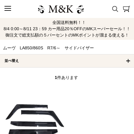
全国送料無料！！
ムーヴ LA850/860S R7/6～ サイドバイザ
8/4 0:00～8/11 23：59 カー用品20％OFFのMKスーパーセール！！
御注文で総支払額の５パーセントのMKポイントが溜まる使える！
ー
ムーヴ LA850/860S R7/6～ サイドバイザー
並べ替え
1
件あります