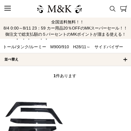
全国送料無料！！
トール/タンク/ルーミー M900/910 H28/11
8/4 0:00～8/11 23：59 カー用品20％OFFのMKスーパーセール！！
御注文で総支払額の５パーセントのMKポイントが溜まる使える！
～ サイドバイザー
トール/タンク/ルーミー M900/910 H28/11～ サイドバイザー
並べ替え
1
件あります