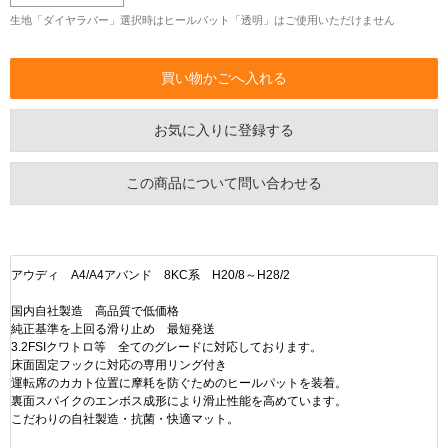
生地「ダイヤラバー」選択時はヒールパット「透明」はご使用いただけません
お気に入りに登録する
この商品について問い合わせる
アウディ A4/A4アバンド 8KC系 H20/8～H28/2
国内自社製造 高品質で低価格
純正基準を上回る滑り止め 最短発送
3.2FSIクワトロ等 全てのグレードに対応しております。
床面固定フックに対応の専用リング付き
運転席のカカト位置に摩耗を防ぐためのヒールパットを装着。
裏面スパイクのエンボス成形により滑止性能を高めています。
こだわりの自社製造・抗菌・快適マット。