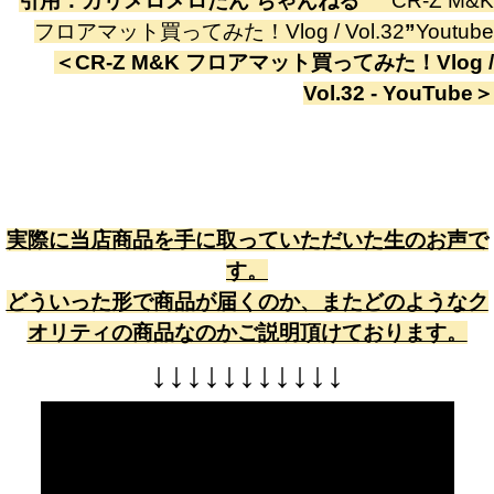
引用：
カリメロメロたん ちゃんねる
”
CR-Z M&K
フロアマット買ってみた！Vlog / Vol.32
”
Youtube
＜
CR-Z M&K フロアマット買ってみた！Vlog /
Vol.32 - YouTube
＞
実際に当店商品を手に取っていただいた生のお声で
す。
どういった形で商品が届くのか、またどのようなク
オリティの商品なのかご説明頂けております。
↓
↓
↓
↓
↓
↓
↓
↓
↓
↓
↓