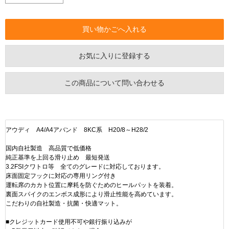
お気に入りに登録する
この商品について問い合わせる
アウディ A4/A4アバンド 8KC系 H20/8～H28/2
国内自社製造 高品質で低価格
純正基準を上回る滑り止め 最短発送
3.2FSIクワトロ等 全てのグレードに対応しております。
床面固定フックに対応の専用リング付き
運転席のカカト位置に摩耗を防ぐためのヒールパットを装着。
裏面スパイクのエンボス成形により滑止性能を高めています。
こだわりの自社製造・抗菌・快適マット。
■クレジットカード使用不可や銀行振り込みが